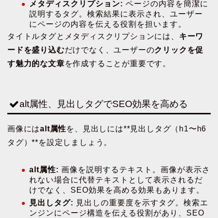
メタディスクリプション:
ページの内容を簡潔に
説明するタグ。検索結果に表示され、ユーザー
にページの内容を伝える役割を担います。
タイトルタグとメタディスクリプションには、
キーワ
ードを盛り込む
だけでなく、ユーザーの
クリックを促
す魅力的な文章
を作成することが重要です。
alt属性、見出しタグでSEO効果を高める
画像には
alt属性
を、見出しには**見出しタグ（h1〜h6
タグ）**を設定しましょう。
alt属性:
画像を説明するテキスト。画像が表示さ
れない場合に代替テキストとして表示されるだ
けでなく、SEO効果を高める効果もあります。
見出しタグ:
見出しの重要度を示すタグ。検索エ
ンジンにページ構造を伝える役割があり、SEO