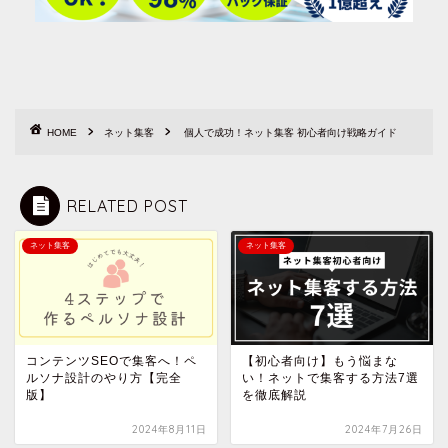
HOME
ネット集客
個人で成功！ネット集客 初心者向け戦略ガイド
RELATED POST
ネット集客
ネット集客
コンテンツSEOで集客へ！ペ
【初心者向け】もう悩まな
ルソナ設計のやり方【完全
い！ネットで集客する方法7選
版】
を徹底解説
2024年8月11日
2024年7月26日