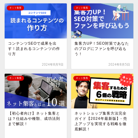
ネット集客
ネット集客
コンテンツSEOで成果を出
集客力UP！SEO対策であなた
す！読まれるコンテンツの作
のブログにファンを呼び込も
り方
う！
2024年8月9日
2024年8月5日
ネット集客
ネット集客
【初心者向け】ネット集客と
ネットショップ集客方法完全
は？仕組みや種類、成功法則
ガイド【2024年最新版】- 売
まで解説！
上アップを実現する戦略を徹
底解説！