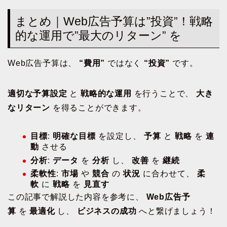
まとめ｜Web広告予算は”投資”！戦略
的な運用で”最大のリターン” を
Web広告予算は、
“費用”
ではなく
“投資”
です。
適切な予算設定
と
戦略的な運用
を行うことで、
大き
なリターン
を得ることができます。
目標
:
明確な目標
を設定し、
予算
と
戦略
を
連
動
させる
分析
:
データ
を
分析
し、
改善
を
継続
柔軟性
:
市場
や
競合
の
状況
に合わせて、
柔
軟
に
戦略
を
見直す
この記事で解説した内容を参考に、
Web広告予
算
を
最適化
し、
ビジネスの成功
へと繋げましょう！