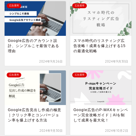
広告運用
広告運用
Google広告のアカウント設
スマホ時代のリスティング広
計、シンプルこそ最強である
告攻略！成果を爆上げする15
理由
の最適化戦略
2024年9月26日
2024年9月30日
広告運用
広告運用
Google広告見出し作成の極意
Google広告のP-MAXキャンペ
｜クリック率とコンバージョ
ーン完全攻略ガイド｜AIを制
ン率を爆上げする方法
して成果を最大化！
2024年9月30日
2024年10月2日