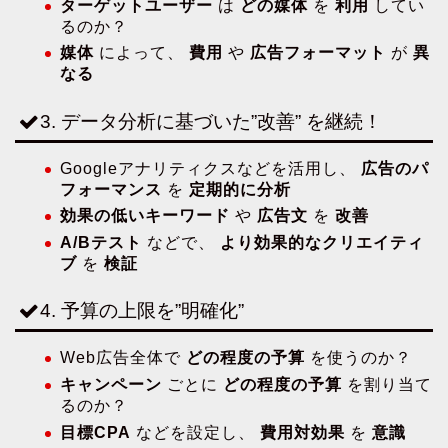
ターゲットユーザー
は
どの媒体
を
利用
してい
るのか？
媒体
によって、
費用
や
広告フォーマット
が
異
なる
3. データ分析に基づいた”改善” を継続！
Googleアナリティクスなどを活用し、
広告のパ
フォーマンス
を
定期的に分析
効果の低いキーワード
や
広告文
を
改善
A/Bテスト
などで、
より効果的なクリエイティ
ブ
を
検証
4. 予算の上限を”明確化”
Web広告全体で
どの程度の予算
を使うのか？
キャンペーン
ごとに
どの程度の予算
を割り当て
るのか？
目標CPA
などを設定し、
費用対効果
を
意識