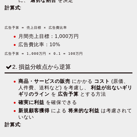
に、
適切な割合
を決定
計算式
:
広告予算 = 売上目標 × 広告費比率
月間売上目標：1,000万円
広告費比率：10%
広告予算 = 1,000万円 × 0.1 = 100万円
2. 損益分岐点から逆算
商品・サービスの販売
にかかる
コスト
(原価、
人件費、送料など) を考慮し、
利益が出ないギリ
ギリのライン
を
広告予算
とする方法
確実に利益
を確保できる
新規顧客獲得
による
将来的な利益
は考慮されて
いない
計算式
: