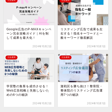
広告運用
広告運用
Google広告のP-MAXキャンペ
リスティング広告で成果を左
ーン完全攻略ガイド｜AIを制
右する！指名キーワードと一
して成果を最大化！
般キーワード徹底解説
2024年10月2日
2024年10月1日
広告運用
広告運用
学習塾の集客を成功させる！
激戦区を勝ち抜け！整骨院・
Web広告戦略と失敗しないた
整体院のリスティング広告運
めの6つの秘訣
用7つの秘訣
2024年10月2日
2024年10月1日