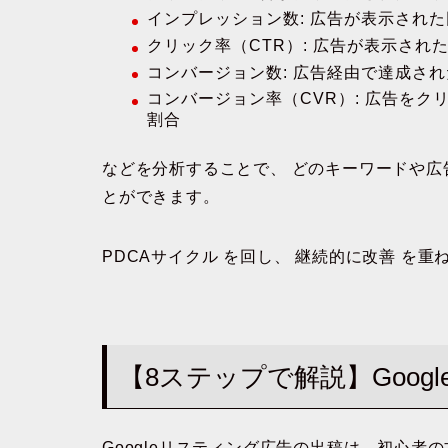
インプレッション数
: 広告が表示され
クリック率（CTR）
: 広告が表示され
コンバージョン数
: 広告経由で達成さ
コンバージョン率（CVR）
: 広告を
割合
などを分析することで、
どのキーワードや広
とができます。
PDCAサイクル
を回し、
継続的に改善
を重
【8ステップで解説】Goog
Googleリスティング広告の出稿は、初心者