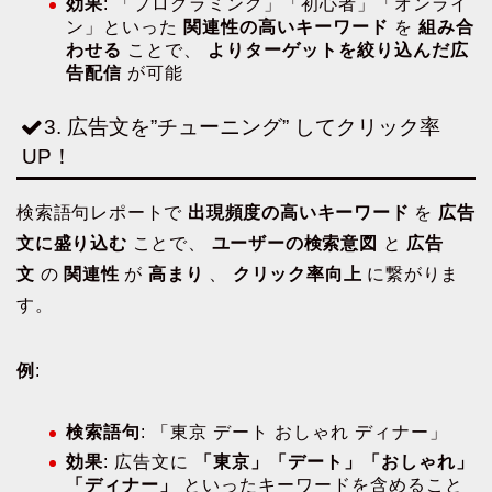
効果
: 「プログラミング」「初心者」「オンライ
ン」といった
関連性の高いキーワード
を
組み合
わせる
ことで、
よりターゲットを絞り込んだ広
告配信
が可能
3. 広告文を”チューニング” してクリック率
UP！
検索語句レポートで
出現頻度の高いキーワード
を
広告
文に盛り込む
ことで、
ユーザーの検索意図
と
広告
文
の
関連性
が
高まり
、
クリック率向上
に繋がりま
す。
例
:
検索語句
: 「東京 デート おしゃれ ディナー」
効果
: 広告文に
「東京」「デート」「おしゃれ」
「ディナー」
といったキーワードを含めること