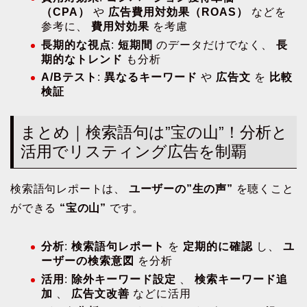
（CPA）
や
広告費用対効果（ROAS）
などを
参考に、
費用対効果
を考慮
長期的な視点
:
短期間
のデータだけでなく、
長
期的なトレンド
も分析
A/Bテスト
:
異なるキーワード
や
広告文
を
比較
検証
まとめ｜検索語句は”宝の山”！分析と
活用でリスティング広告を制覇
検索語句レポートは、
ユーザーの”生の声”
を聴くこと
ができる
“宝の山”
です。
分析
:
検索語句レポート
を
定期的に確認
し、
ユ
ーザーの検索意図
を分析
活用
:
除外キーワード設定
、
検索キーワード追
加
、
広告文改善
などに活用